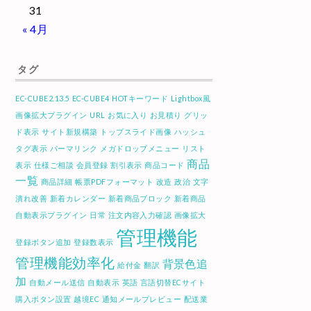
31
« 4月
タグ
EC-CUBE2.13.5
EC-CUBE4
HOTキーワード
Lightbox風
画像拡大プラグイン
URL
お気に入り
お見積り
グリッ
ド表示
サイト新規構築
トップスライド画像
ハッシュ
タグ表示
パーマリンク
メガドロップメニュー
リスト
商品
表示
仕様ご相談
会員登録
割引表示
商品コード
一覧
商品詳細
帳票PDFフォーマット
改造
政治
文字
潰れ改善
新着カレンダー
新着商品ブロック
新着商品
自動表示プラグイン
日常
注文内容入力確認
画像拡大
管理機能
登録ボタン追加
登録数表示
管理機能効率化
背景色追
給付金
翻訳
加
自動メール送信
自動表示
英語
言語切替ECサイト
購入ボタン設置
越境EC
通知メールプレビュー
配送業