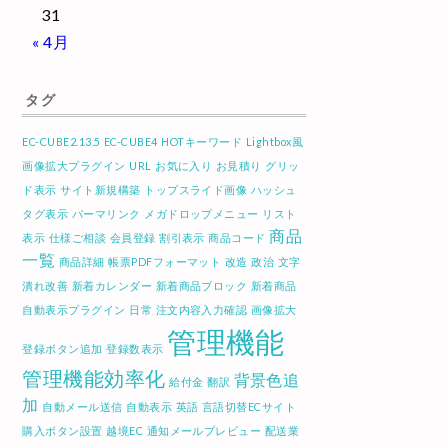
31
« 4月
タグ
EC-CUBE2.13.5
EC-CUBE4
HOTキーワード
Lightbox風
画像拡大プラグイン
URL
お気に入り
お見積り
グリッ
ド表示
サイト新規構築
トップスライド画像
ハッシュ
タグ表示
パーマリンク
メガドロップメニュー
リスト
商品
表示
仕様ご相談
会員登録
割引表示
商品コード
一覧
商品詳細
帳票PDFフォーマット
改造
政治
文字
潰れ改善
新着カレンダー
新着商品ブロック
新着商品
自動表示プラグイン
日常
注文内容入力確認
画像拡大
管理機能
登録ボタン追加
登録数表示
管理機能効率化
背景色追
給付金
翻訳
加
自動メール送信
自動表示
英語
言語切替ECサイト
購入ボタン設置
越境EC
通知メールプレビュー
配送業