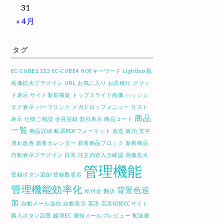
31
« 4月
タグ
EC-CUBE2.13.5
EC-CUBE4
HOTキーワード
Lightbox風
画像拡大プラグイン
URL
お気に入り
お見積り
グリッ
ド表示
サイト新規構築
トップスライド画像
ハッシュ
タグ表示
パーマリンク
メガドロップメニュー
リスト
商品
表示
仕様ご相談
会員登録
割引表示
商品コード
一覧
商品詳細
帳票PDFフォーマット
改造
政治
文字
潰れ改善
新着カレンダー
新着商品ブロック
新着商品
自動表示プラグイン
日常
注文内容入力確認
画像拡大
管理機能
登録ボタン追加
登録数表示
管理機能効率化
背景色追
給付金
翻訳
加
自動メール送信
自動表示
英語
言語切替ECサイト
購入ボタン設置
越境EC
通知メールプレビュー
配送業