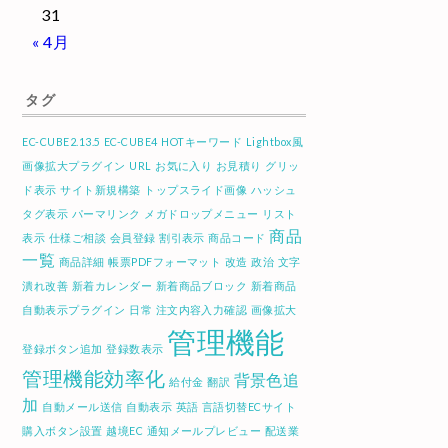
31
« 4月
タグ
EC-CUBE2.13.5
EC-CUBE4
HOTキーワード
Lightbox風
画像拡大プラグイン
URL
お気に入り
お見積り
グリッ
ド表示
サイト新規構築
トップスライド画像
ハッシュ
タグ表示
パーマリンク
メガドロップメニュー
リスト
商品
表示
仕様ご相談
会員登録
割引表示
商品コード
一覧
商品詳細
帳票PDFフォーマット
改造
政治
文字
潰れ改善
新着カレンダー
新着商品ブロック
新着商品
自動表示プラグイン
日常
注文内容入力確認
画像拡大
管理機能
登録ボタン追加
登録数表示
管理機能効率化
背景色追
給付金
翻訳
加
自動メール送信
自動表示
英語
言語切替ECサイト
購入ボタン設置
越境EC
通知メールプレビュー
配送業